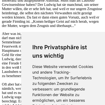
Intoleranz und aufgeplusterte Autorität. Muss man als Lausbub
Gewissensbisse haben? Der Ludwig hat sie manchmal, um seiner
Mutter willen, die er sehr lieb hat, und weil er nur ungern Zeugnisse
heimbringt, die selbst den nächsten Verwandten nicht gezeigt
werden können. Da fast er dann einen guten Vorsatz, auch weil er
gerade Firmling ist. „Komm heiliger Geist auf mich herab, wegen
der Mutter, wegen dem Zeugnis und überhaupt...“
Aber was ist, wenn man immer wieder herausgefordert wird? Da
darf man nicht nachgeben. Man MUSS den Hauptmann a.D.
Semmelmaier, der die missratenen Knaben verwandeln will, ein
Ihre Privatsphäre ist
Feuerwerk machen, warum? Weil er ein feiger Hund ist, der Herr
Hauptmann und die Buben zu Spartanern erzieht, nur damit er das
uns wichtig
Geld für einen Kalbsbraten spart. In solchen Fällen hofft halt der
Ludwig, dass er es ihm verzeihen wird, der liebe Gott, der eigentlich
eine Freude haben muss an dem Land Bayern, wo die Zwiebeltürme
Diese Website verwendet Cookies
in den weiß blauen Himmel ragen, zu seiner Ehr und wo die
Lausbuben schon wissen, wie man sich als gestandenes Mannsbild
und andere Tracking-
zu benehmen hat.
Technologien, um Ihr Surferlebnis
zu folgenden Zwecken zu
Oft aber hat ein Streich auch gleich die gute Wirkung. Dann
nämlich, wenn es gilt, ein Paar zusammenzubringen, das sich gern
verbessern:
um grundlegende
hat und es nur noch nicht genau weiß. Für solche Tat kriegt der
Funktionen der Website zu
Ludwig sogar eine Auszeichnung. Im Traum zwar, doch sehr
ermöglichen
,
um ein besseres
berechtigt. Er kriegt sie von dem guten König Ludwig, der auf