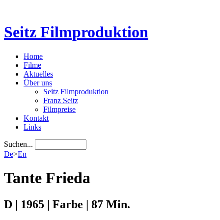
Seitz Filmproduktion
Home
Filme
Aktuelles
Über uns
Seitz Filmproduktion
Franz Seitz
Filmpreise
Kontakt
Links
Suchen...
De
>
En
Tante Frieda
D | 1965 | Farbe | 87 Min.