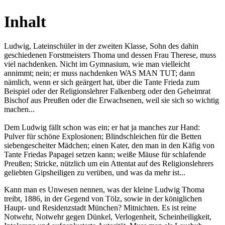
Inhalt
Ludwig, Lateinschüler in der zweiten Klasse, Sohn des dahin
geschiedenen Forstmeisters Thoma und dessen Frau Therese, muss
viel nachdenken. Nicht im Gymnasium, wie man vielleicht
annimmt; nein; er muss nachdenken WAS MAN TUT; dann
nämlich, wenn er sich geärgert hat, über die Tante Frieda zum
Beispiel oder der Religionslehrer Falkenberg oder den Geheimrat
Bischof aus Preußen oder die Erwachsenen, weil sie sich so wichtig
machen...
Dem Ludwig fällt schon was ein; er hat ja manches zur Hand:
Pulver für schöne Explosionen; Blindschleichen für die Betten
siebengescheiter Mädchen; einen Kater, den man in den Käfig von
Tante Friedas Papagei setzen kann; weiße Mäuse für schlafende
Preußen; Stricke, nützlich um ein Attentat auf des Religionslehrers
geliebten Gipsheiligen zu verüben, und was da mehr ist...
Kann man es Unwesen nennen, was der kleine Ludwig Thoma
treibt, 1886, in der Gegend von Tölz, sowie in der königlichen
Haupt- und Residenzstadt München? Mitnichten. Es ist reine
Notwehr, Notwehr gegen Dünkel, Verlogenheit, Scheinheiligkeit,