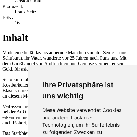
Ariston GmbH
Produzent:
Franz Seitz
FSK:
16 J.
Inhalt
Madeleine heißt das bezaubernde Mädchen von der Seine. Louis
Schubarth, ihr Vater, wanderte vor 25 Jahren nach Paris aus. Mit
dem Großhandel von Südfrüchten und Gemüse verdient er sein
Geld, für asiatische Kunst gibt er es aus. Und für Madeleine.
Schubarth fährt zu einer Kunstauktion in München, bei der es einige
Ihre Privatsphäre ist
Kostbarkeiten für ihn zu erstehen gibt. Mathias Wilbers,
Blasinstrumentenfabrikant in Hückeswagen in Westfalen, rüstet sich
uns wichtig
an diesem Morgen ebenfalls zur Reise nach München.
Verbissen und leidenschaftlich steigern sich Wilbers und Schubarth
Diese Website verwendet Cookies
bei der Auktion in die Höhe, bis sich die einstigen Studiengenossen
und andere Tracking-
erkennen und fröhlich ihr Wiedersehen feiern. So lernt Schubarth
auch Robert, Wilbers Sohn kennen.
Technologien, um Ihr Surferlebnis
zu folgenden Zwecken zu
Das Starkbier, die Wiedersehensfreude und die beschwingte