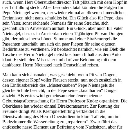
auch, wenn Herr Oberstudiendirektor Taft plötzlich mit dem Kopf in
der Türfüllung steckt. Aber besonders fatal könnten die Folgen für
Pepe Nietnagel werden, der wieder einmal an diesen schmerzlichen
Ereignissen nicht ganz schuldlos ist. Ein Glück also für Pepe, dass
sein Vater, sonst rächende Nemesis für seine Streiche, sich
geschäftlich in Amsterdam aufhält. Ein Glück, aber auch für Vater
Nietnagel, dass es in Amsterdam einen 15jährigen Pit van Dongen
gibt, der mit seiner schönen Stimme und einer Straßenorgel die
Passanten unterhält, um sich ein paar Piepen für seine eigenen
Bedürfnisse zu verdienen. Pit beobachtet nämlich, wie ein Dieb die
Tasche des Herrn Nietnagel nebst kostbaren Inhalt aus dem Auto
klaut. Er stellt den Missetäter und darf zur Belohnung mit dem
dankbaren Herrn Nietnagel nach Deutschland reisen.
Man kann sich ausmalen, was geschieht, wenn Pit van Dogen,
dessen eigener Kopf voller Flausen steckt, nun noch zusätzlich in
den Einflussbereich des „Musterknaben“ Pepe Nietnagels die
gleiche Schule besucht, in der Pepe seine „knallharten“ Dinger
abzieht. Als erstes wird gemeinsam eine feuerspeiende
Geburtstagsüberraschung für Herrn Professor Knörz organisiert. Die
Oberklasse hat wieder einmal Direktoratsarrest. Zur Rettung der
Freunde dringt Pit als Klempnerlehrling verkleidet in die
Dienstwohnung des Herrn Oberstudiendirektors Taft ein, um im
Badezimmer die Wasserleitung zu „reparieren“. Zwar führt das
entfesselte nasse Element zur Befreiung vom Nachsitzen, aber für