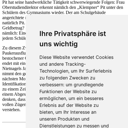
Pit hat seine handwerkliche Tätigkeit schwerwiegende Folgen: Frau
Oberstudiendirektor erkennt nämlich den „Klempner“ Pit unter den
Schülern des Gymnasiums wieder. Der am Schulgebäude
angerichtete materielle Schaden ist beträchtlich. Ersetzen muss ihn
natürlich Pit. Aber wie kommt man zu dem notwendigen
Geldbetrag? Schon haben Pepe und Pit eine Strategie ausgearbeitet,
Ihre Privatsphäre ist
nämlich: Einen Tag muss die Schule ausfallen, dafür wird man von
jedem Schüler eine Mark „Befreiungsgebühr“ kassieren.
uns wichtig
Zu diesem Zweck wird die Pädagogenschar anlässlich eines
Paukerausflugs im nächtlichen Schwarzwald ausgesetzt – ein
Diese Website verwendet Cookies
bestochener Omnibusfahrer leistet dabei Hilfsdienste. Die Exkursion
endet mit einem von Pepe selbst angestifteten Einbruch in Vater
und andere Tracking-
Nietnagels Jagdhütte. Die Polizei, sogleich heimtückisch alarmiert,
Technologien, um Ihr Surferlebnis
nimmt den gesamten Lehrkörper in sicheren Gewahrsam, um ihn am
zu folgenden Zwecken zu
nächsten Morgen dem armen Oberstudiendirektor Taft zur
Identifikation gegenüber zu stellen. Dies geschieht peinlicherweise
verbessern:
um grundlegende
zu einem Zeitpunkt, wo das Mommsen-Gymnasium gerade von
Funktionen der Website zu
einem Abgesandten der UNESCO besichtigt wird. Es lässt sich
ermöglichen
,
um ein besseres
denken, dass Pepe und seine Freunde eine solch absurde Situation in
vollen Zügen auszukosten und ihren Diensten nutzbar zu machen
Erlebnis auf der Website zu
verstehen.
bieten
,
um Ihr Interesse an
unseren Produkten und
Dienstleistungen zu messen und