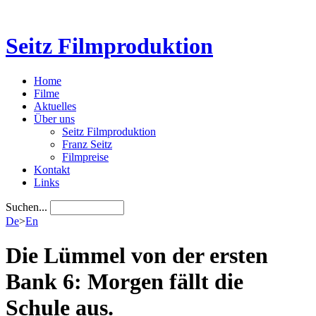
Seitz Filmproduktion
Home
Filme
Aktuelles
Über uns
Seitz Filmproduktion
Franz Seitz
Filmpreise
Kontakt
Links
Suchen...
De
>
En
Die Lümmel von der ersten
Bank 6: Morgen fällt die
Schule aus.