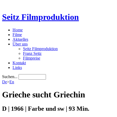
Seitz Filmproduktion
Home
Filme
Aktuelles
Über uns
Seitz Filmproduktion
Franz Seitz
Filmpreise
Kontakt
Links
Suchen...
De
>
En
Grieche sucht Griechin
D | 1966 | Farbe und sw | 93 Min.