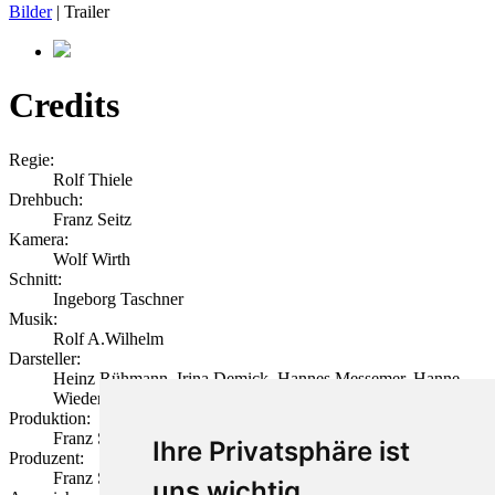
Bilder
| Trailer
Credits
Regie:
Rolf Thiele
Drehbuch:
Franz Seitz
Kamera:
Wolf Wirth
Schnitt:
Ingeborg Taschner
Musik:
Rolf A.Wilhelm
Darsteller:
Heinz Rühmann, Irina Demick, Hannes Messemer, Hanne
Wieder
Produktion:
Franz Seitz Filmproduktion (München)
Ihre Privatsphäre ist
Produzent:
Franz Seitz
uns wichtig