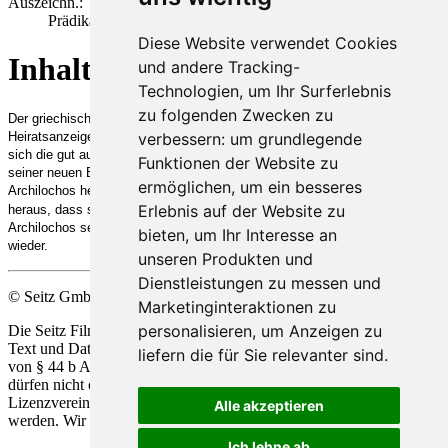
Auszeichn.:
Prädikat: Besonders wertvoll, BMI Drehbuchprämie
Diese Website verwendet Cookies
Inhalt
und andere Tracking-
Technologien, um Ihr Surferlebnis
zu folgenden Zwecken zu
Der griechische Vegetarier Arnolph Archilochos sucht mittels einer
verbessern:
um grundlegende
Heiratsanzeige eine Griechin, die er heiraten möchte. Daraufhin meldet
sich die gut aussehende Griechin Chloé Saloniki. Durch die Beziehung zu
Funktionen der Website zu
seiner neuen Bekanntschaft steigt er gesellschaftlich und beruflich auf.
ermöglichen
,
um ein besseres
Archilochos heiratet Chloé kurz darauf. Schließlich findet Archilochos
Erlebnis auf der Website zu
heraus, dass seine Frau als Kurtisane
arbeitet
.
Am Ende findet
Archilochos seine Frau vor einer malerischen Tempelruine in Griechenland
bieten
,
um Ihr Interesse an
wieder.
unseren Produkten und
Dienstleistungen zu messen und
© Seitz GmbH Filmproduktion
Marketinginteraktionen zu
personalisieren
,
um Anzeigen zu
Die Seitz Film Produktion behält sich die Nutzung Ihrer Werke zu
Text und Data Mining, alsio
de
r automatisierten Analyse im Sinne
liefern die für Sie relevanter sind
.
von § 44 b Abs.1 und 2 UrhG ausdrücklich vor. Unsere Werke
dürfen nicht ohne unsere ausdrückliche Zustimmung in Form einer
Lizenzvereinbarung für die Vervielfältigung und Analyse genützt
Alle akzeptieren
werden. Wir behalten uns alle Rechte gemäß § 44 b Abs.3 vor.
Ich lehne ab